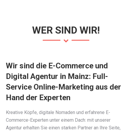
page
page
page
opens
opens
opens
in
in
in
new
new
new
WER SIND WIR!
window
window
window
Wir sind die E-Commerce und
Digital Agentur in Mainz: Full-
Service Online-Marketing aus der
Hand der Experten
Kreative Köpfe, digitale Nomaden und erfahrene E-
Commerce-Experten unter einem Dach: mit unserer
Agentur erhalten Sie einen starken Partner an Ihre Seite,