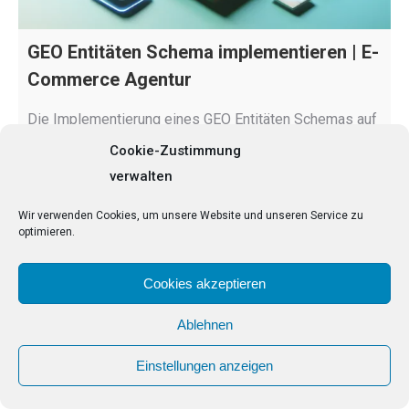
GEO Entitäten Schema implementieren | E-
Commerce Agentur
Die Implementierung eines GEO Entitäten Schemas auf
Ihrer Website erfolgt über die Definition
Cookie-Zustimmung
geographischer Merkmale durch strukturierte Daten.
verwalten
Diese Daten helfen Suchmaschinen, die Relevanz Ihrer
Wir verwenden Cookies, um unsere Website und unseren Service zu
Inhalte für lokale Suchanfragen zu verstehen. Durch
optimieren.
korrekt implementierte GEO-Schemata können Sie die
Sichtbarkeit Ihrer Website erhöhen. Warum ist ein GEO
Cookies akzeptieren
Entitäten Schema relevant? Ein GEO Entitäten Schema
ist für…
Ablehnen
Brauchen Sie hilfe?
Einstellungen anzeigen
Weiterlesen