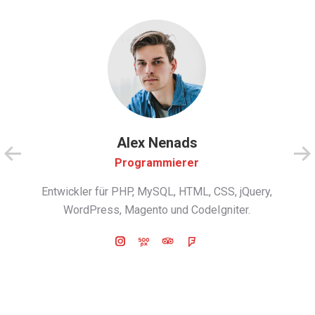
Alex Nenads
Programmierer
Entwickler für PHP, MySQL, HTML, CSS, jQuery,
WordPress, Magento und CodeIgniter.
Instagram
500px
TripAdvisor
Foursquare