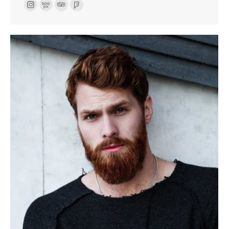
Instagram
500px
TripAdvisor
Foursquare