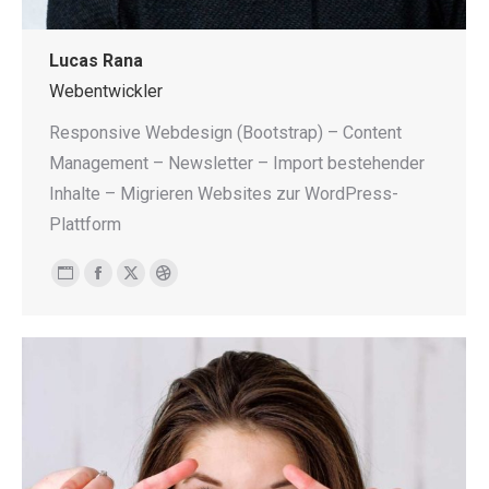
Lucas Rana
Webentwickler
Responsive Webdesign (Bootstrap) – Content
Management – Newsletter – Import bestehender
Inhalte – Migrieren Websites zur WordPress-
Plattform
Persönlicher
Facebook
X
Dribbble
Blog
/
Webseite