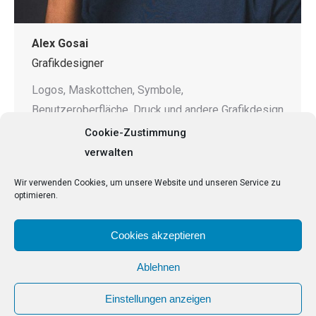
Alex Gosai
Grafikdesigner
Logos, Maskottchen, Symbole,
Benutzeroberfläche, Druck und andere Grafikdesign
gemäß Anforderungen. Kernkompetenz liegt in
Cookie-Zustimmung
Vektorgrafiken und einzigartigen Designs.
verwalten
Wir verwenden Cookies, um unsere Website und unseren Service zu
Facebook
Pinterest
Instagram
optimieren.
Cookies akzeptieren
Ablehnen
Einstellungen anzeigen
© 2020 All rights reserved by
e-commerce-agentur.de