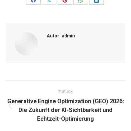
Share
Share
Share
Share
Share
on
on
on
on
on
Facebook
X
Pinterest
WhatsApp
LinkedIn
Autor:
admin
Kommentarnavigation
ZURÜCK
Generative Engine Optimization (GEO) 2026:
Vorheriger
Die Zukunft der KI-Sichtbarkeit und
Beitrag:
Echtzeit-Optimierung