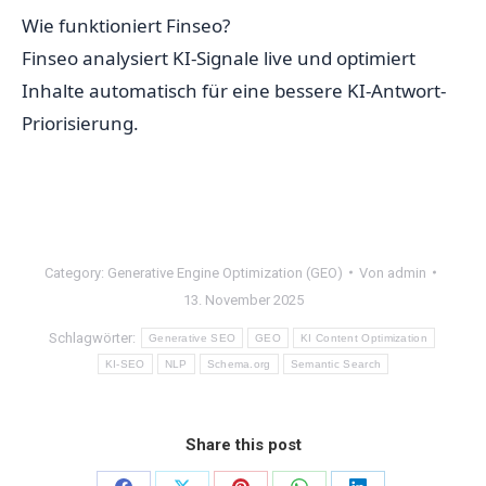
Wie funktioniert Finseo?
Finseo analysiert KI-Signale live und optimiert
Inhalte automatisch für eine bessere KI-Antwort-
Priorisierung.
Category:
Generative Engine Optimization (GEO)
Von
admin
13. November 2025
Schlagwörter:
Generative SEO
GEO
KI Content Optimization
KI-SEO
NLP
Schema.org
Semantic Search
Share this post