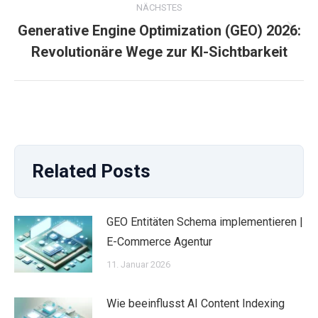
NÄCHSTES
Generative Engine Optimization (GEO) 2026:
Nächster
Revolutionäre Wege zur KI-Sichtbarkeit
Beitrag:
Related Posts
GEO Entitäten Schema implementieren |
E-Commerce Agentur
11. Januar 2026
Wie beeinflusst AI Content Indexing