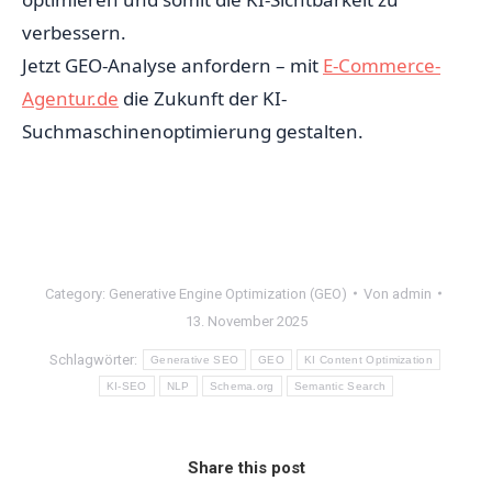
verbessern.
Jetzt GEO-Analyse anfordern – mit
E-Commerce-
Agentur.de
die Zukunft der KI-
Suchmaschinenoptimierung gestalten.
Category:
Generative Engine Optimization (GEO)
Von
admin
13. November 2025
Schlagwörter:
Generative SEO
GEO
KI Content Optimization
KI-SEO
NLP
Schema.org
Semantic Search
Share this post