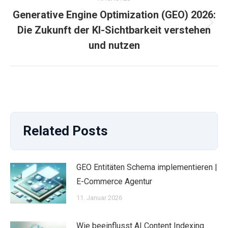
Generative Engine Optimization (GEO) 2026:
Nächster
Die Zukunft der KI-Sichtbarkeit verstehen
Beitrag:
und nutzen
Related Posts
GEO Entitäten Schema implementieren |
E-Commerce Agentur
11. Januar 2026
Wie beeinflusst AI Content Indexing