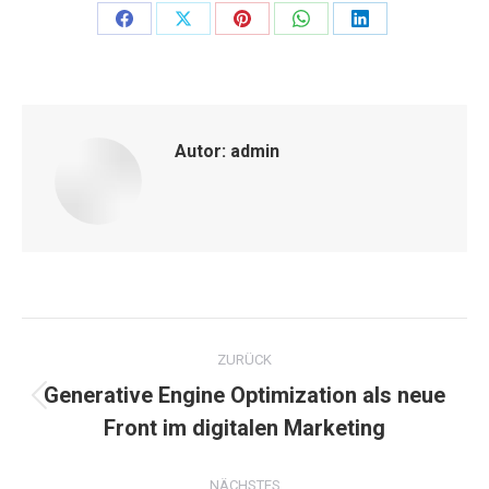
Share
Share
Share
Share
Share
on
on
on
on
on
Facebook
X
Pinterest
WhatsApp
LinkedIn
Autor:
admin
Kommentarnavigation
ZURÜCK
Generative Engine Optimization als neue
Vorheriger
Front im digitalen Marketing
Beitrag:
NÄCHSTES