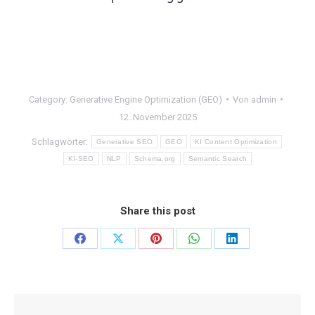
Category:
Generative Engine Optimization (GEO)
Von
admin
12. November 2025
Schlagwörter:
Generative SEO
GEO
KI Content Optimization
KI-SEO
NLP
Schema.org
Semantic Search
Share this post
Share
Share
Share
Share
Share
on
on
on
on
on
Facebook
X
Pinterest
WhatsApp
LinkedIn