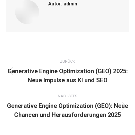
Autor:
admin
Kommentarnavigation
ZURÜCK
Generative Engine Optimization (GEO) 2025:
Vorheriger
Neue Impulse aus KI und SEO
Beitrag:
NÄCHSTES
Generative Engine Optimization (GEO): Neue
Nächster
Chancen und Herausforderungen 2025
Beitrag: