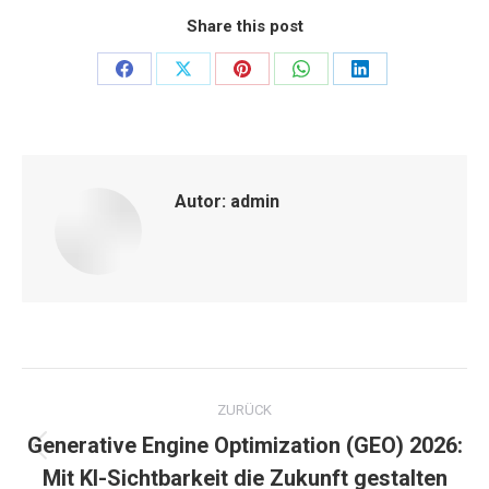
Share this post
Share
Share
Share
Share
Share
on
on
on
on
on
Facebook
X
Pinterest
WhatsApp
LinkedIn
Autor:
admin
Kommentarnavigation
ZURÜCK
Generative Engine Optimization (GEO) 2026:
Vorheriger
Mit KI-Sichtbarkeit die Zukunft gestalten
Beitrag: