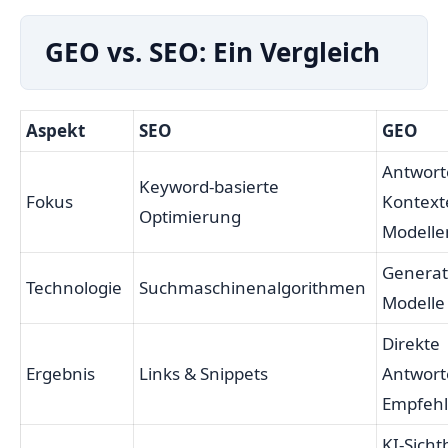
GEO vs. SEO: Ein Vergleich
Aspekt
SEO
GEO
Antwort
Keyword-basierte
Fokus
Kontexte
Optimierung
Modelle
Generati
Technologie
Suchmaschinenalgorithmen
Modelle
Direkte
Ergebnis
Links & Snippets
Antwort
Empfeh
KI-Sicht