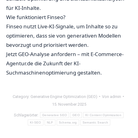
für KI-Inhalte.
Wie funktioniert Finseo?
Finseo nutzt Live-KI-Signale, um Inhalte so zu
optimieren, dass sie von generativen Modellen
bevorzugt und priorisiert werden.
Jetzt GEO-Analyse anfordern – mit E-Commerce-
Agentur.de die Zukunft der KI-
Suchmaschinenoptimierung gestalten.
Category:
Generative Engine Optimization (GEO)
Von
admin
15. November 2025
Schlagwörter:
Generative SEO
GEO
KI Content Optimization
KI-SEO
NLP
Schema.org
Semantic Search