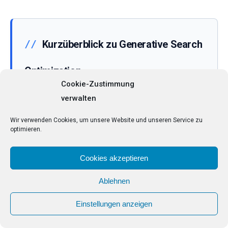
Kurzüberblick zu Generative Search
Optimization
Cookie-Zustimmung
verwalten
Generative Search Optimization hilft
Wir verwenden Cookies, um unsere Website und unseren Service zu
Unternehmen, ihre digitale Sichtbarkeit
optimieren.
durch GEO Automatisierung und
datengetriebene Analysen stetig zu
Cookies akzeptieren
verbessern. Diese Strategien führen zu
Ablehnen
einer präziseren Ansprache der Zielgruppe
und höheren Suchergebnissen.
Einstellungen anzeigen