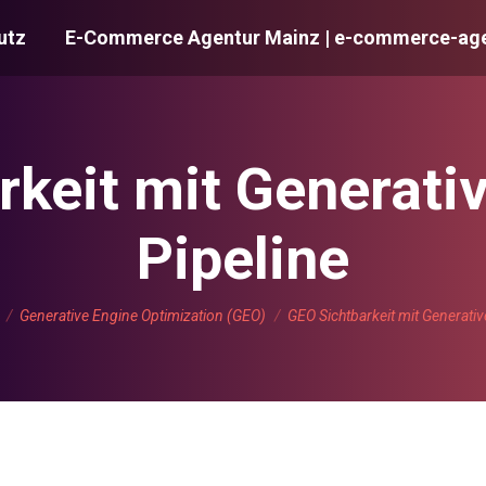
utz
E-Commerce Agentur Mainz | e-commerce-age
keit mit Generati
Pipeline
befinden sich hier:
Generative Engine Optimization (GEO)
GEO Sichtbarkeit mit Generativ