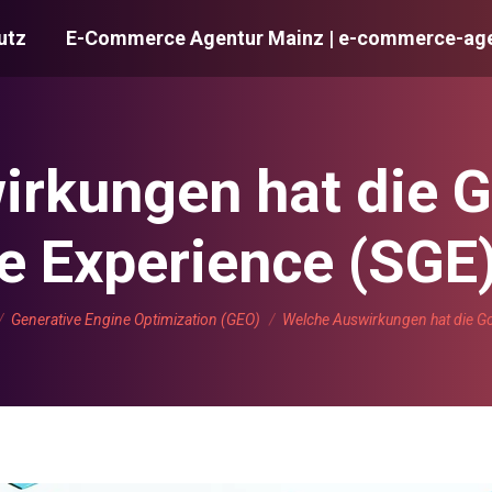
utz
E-Commerce Agentur Mainz | e-commerce-age
rkungen hat die 
e Experience (SGE
efinden sich hier:
Generative Engine Optimization (GEO)
Welche Auswirkungen hat die G