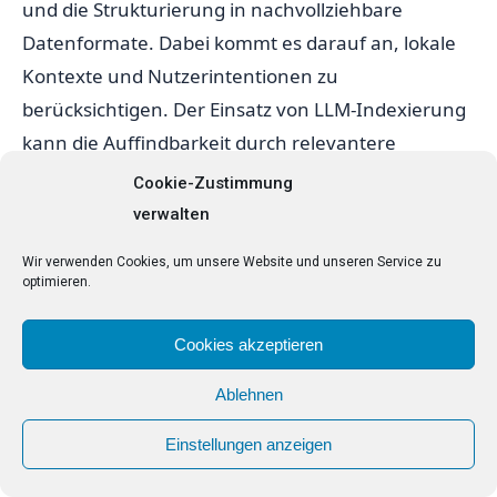
und die Strukturierung in nachvollziehbare
Datenformate. Dabei kommt es darauf an, lokale
Kontexte und Nutzerintentionen zu
berücksichtigen. Der Einsatz von LLM-Indexierung
kann die Auffindbarkeit durch relevantere
Ergebnisse steigern.
Cookie-Zustimmung
verwalten
Wichtigste Maßnahmen:
Wir verwenden Cookies, um unsere Website und unseren Service zu
Identifiziere relevante Entitäten in deinen
optimieren.
Inhalten.
Cookies akzeptieren
Nutze JSON-LD zur Strukturierung der Daten.
Ablehnen
Implementiere Snippets für lokale
Suchanfragen.
Einstellungen anzeigen
Überwache die Performance durch SEO-Tools.