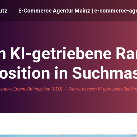
utz
E-Commerce Agentur Mainz | e-commerce-age
n KI-getriebene Ra
osition in Suchma
en sich hier:
erative Engine Optimization (GEO)
Wie verbessern KI-getriebene Ranki