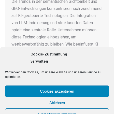
Die Trends in der semantischen Sichtbarkeit und
GEO-Entwicklungen konzentrieren sich zunehmend
auf KI-gesteuerte Technologien. Die Integration
von LLM-Indexierung und strukturierten Daten
spielt eine zentrale Rolle. Unternehmen müssen
diese Technologien einbeziehen, um
wettbewerbsfähig zu bleiben. Wie beeinflusst KI
die semantische Sichtbarkeit? Die fortschreitende
Cookie-Zustimmung
Entwicklung von Künstlicher Intelligenz (KI) hat
verwalten
tiefgreifende Auswirkungen auf die semantische
Sichtbarkeit von…
Wir verwenden Cookies, um unsere Website und unseren Service zu
optimieren.
Cookies akzeptieren
Ablehnen