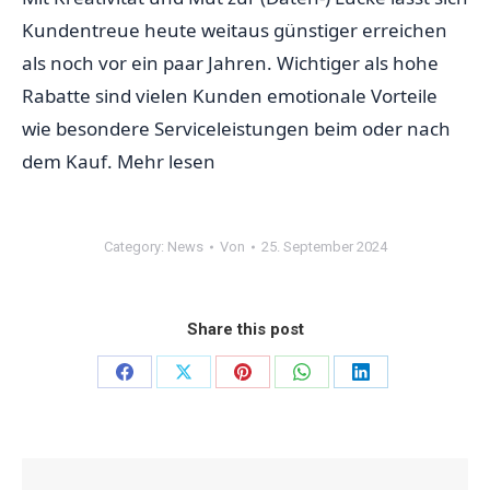
Kundentreue heute weitaus günstiger erreichen
als noch vor ein paar Jahren. Wichtiger als hohe
Rabatte sind vielen Kunden emotionale Vorteile
wie besondere Serviceleistungen beim oder nach
dem Kauf.
Mehr lesen
Category:
News
Von
25. September 2024
Share this post
Share
Share
Share
Share
Share
on
on
on
on
on
Facebook
X
Pinterest
WhatsApp
LinkedIn