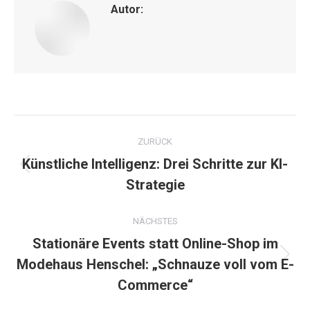
Autor:
Kommentarnavigation
ZURÜCK
Künstliche Intelligenz: Drei Schritte zur KI-
Vorheriger
Strategie
Beitrag:
NÄCHSTES
Stationäre Events statt Online-Shop im
Nächster
Modehaus Henschel: „Schnauze voll vom E-
Beitrag:
Commerce“