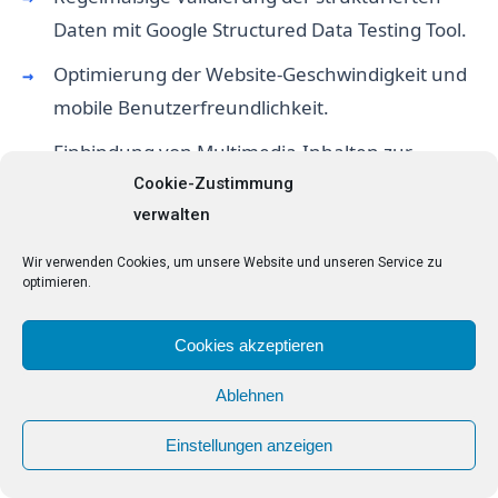
Daten mit Google Structured Data Testing Tool.
Optimierung der Website-Geschwindigkeit und
mobile Benutzerfreundlichkeit.
Einbindung von Multimedia-Inhalten zur
Steigerung der Attraktivität.
Cookie-Zustimmung
verwalten
Mögliches Szenario:
Die Implementierung könnte
Wir verwenden Cookies, um unsere Website und unseren Service zu
zu einer verbesserten Nutzererfahrung führen
optimieren.
und die Verweildauer auf der Seite erhöhen.
Cookies akzeptieren
Ablehnen
Welche Rolle spielen
Keywords in der GEO SEO?
Einstellungen anzeigen