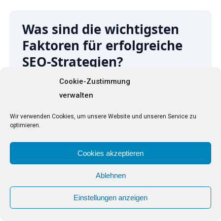
Was sind die wichtigsten
Faktoren für erfolgreiche
SEO-Strategien?
Cookie-Zustimmung
verwalten
Die wichtigsten Faktoren für eine erfolgreiche SEO-
Strategie sind die Nutzung von strukturierten
Wir verwenden Cookies, um unsere Website und unseren Service zu
Daten, die Analyse von Benutzeranfragen und die
optimieren.
Implementierung semantischer Suchtechniken.
Cookies akzeptieren
Zudem ist die Nutzerfreundlichkeit entscheidend,
einschließlich der mobilen Optimierung und der
Ablehnen
Ladegeschwindigkeit der Website. Erfolgreiche
Einstellungen anzeigen
lokale SEO erfordert auch die Ausrichtung auf
Local Intent.