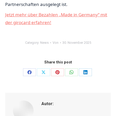
Partnerschaften ausgelegt ist.
Jetzt mehr über Bezahlen „Made in Germany“ mit
der girocard erfahren!
Category:
News
Von
30. November 2025
Share this post
Share
Share
Share
Share
Share
on
on
on
on
on
Facebook
X
Pinterest
WhatsApp
LinkedIn
Autor: