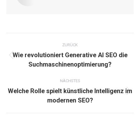
Kommentarnavigation
ZURÜCK
Wie revolutioniert Generative AI SEO die
Vorheriger
Suchmaschinenoptimierung?
Beitrag:
NÄCHSTES
Welche Rolle spielt künstliche Intelligenz im
Nächster
modernen SEO?
Beitrag: