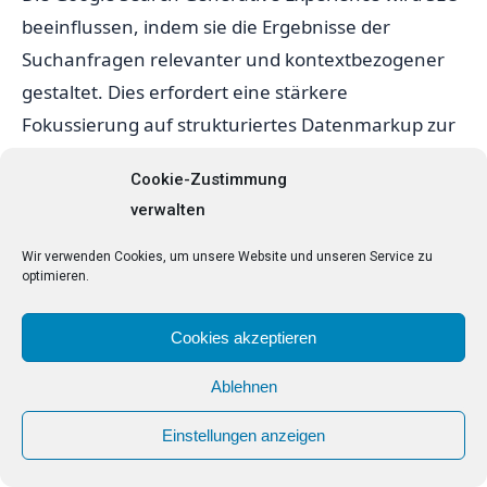
beeinflussen, indem sie die Ergebnisse der
Suchanfragen relevanter und kontextbezogener
gestaltet. Dies erfordert eine stärkere
Fokussierung auf strukturiertes Datenmarkup zur
Unterstützung der LLM-Indexierung. Durch mehr
Cookie-Zustimmung
semantische Sichtbarkeit können bessere Inhalte
verwalten
erstellt werden.
Wir verwenden Cookies, um unsere Website und unseren Service zu
Wichtigste Maßnahmen:
optimieren.
Analysiere deine Inhalte unter dem Aspekt der
Cookies akzeptieren
Semantic Visibility.
Ablehnen
Optimiere für die AI Overviews und LLM-
Indexierung.
Einstellungen anzeigen
Berücksichtige lokale Suchbedürfnisse und