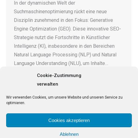
In der dynamischen Welt der
Suchmaschinenoptimierung rückt eine neue
Disziplin zunehmend in den Fokus: Generative
Engine Optimization (GEO). Diese innovative SEO-
Strategie nutzt die Fortschritte in Künstlicher
Intelligenz (KI), insbesondere in den Bereichen
Natural Language Processing (NLP) und Natural
Language Understanding (NLU), um Inhalte…
Cookie-Zustimmung
verwalten
←
1
…
36
37
38
39
40
41
Wir verwenden Cookies, um unsere Website und unseren Service zu
optimieren.
→
Cookies akzeptieren
Ablehnen