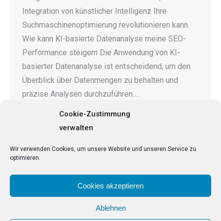
Integration von künstlicher Intelligenz Ihre
Suchmaschinenoptimierung revolutionieren kann.
Wie kann KI-basierte Datenanalyse meine SEO-
Performance steigern Die Anwendung von KI-
basierter Datenanalyse ist entscheidend, um den
Überblick über Datenmengen zu behalten und
präzise Analysen durchzuführen.…
Cookie-Zustimmung
verwalten
←
1
…
5
6
7
8
9
…
41
Wir verwenden Cookies, um unsere Website und unseren Service zu
optimieren.
→
Cookies akzeptieren
Ablehnen