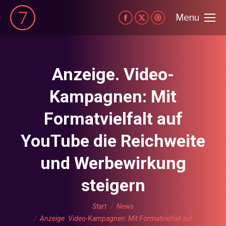
Menu
Facebook
X
Dribbble
page
page
page
opens
opens
opens
in
in
in
Anzeige. Video-
new
new
new
Kampagnen: Mit
window
window
window
Formatvielfalt auf
YouTube die Reichweite
und Werbewirkung
steigern
Sie befinden sich hier:
Start
News
Anzeige. Video-Kampagnen: Mit Formatvielfalt auf…