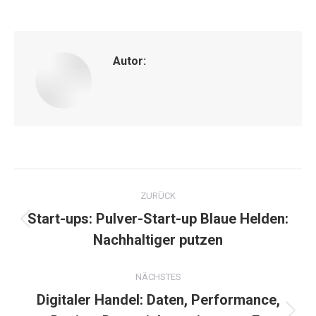
on
on
on
on
on
Facebook
X
Pinterest
WhatsApp
LinkedIn
Autor:
Kommentarnavigation
ZURÜCK
Start-ups: Pulver-Start-up Blaue Helden:
Vorheriger
Nachhaltiger putzen
Beitrag:
NÄCHSTES
Digitaler Handel: Daten, Performance,