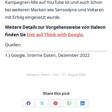
Kampagnen-Mix auf YouTube ist und auch schon
bei weiteren Marken wie Sensodyne und Voltaren
mit Erfolg eingesetzt wurde.
Weitere Details zur Vorgehensweise von Haleon
finden Sie
hier auf Think with Google
.
Quellen
1.)
Google, Interne Daten, Dezember 2022
Category:
News
Von
21. August 2023
Share this post
Share
Share
Share
Share
Share