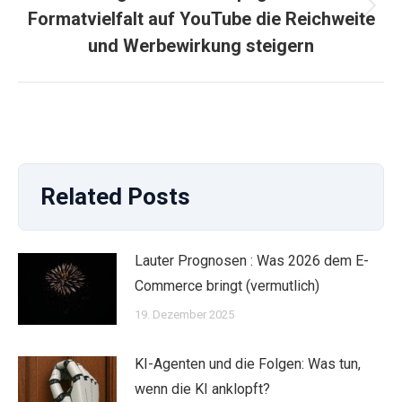
Nächster
Formatvielfalt auf YouTube die Reichweite
Beitrag:
und Werbewirkung steigern
Related Posts
Lauter Prognosen : Was 2026 dem E-
Commerce bringt (vermutlich)
19. Dezember 2025
KI-Agenten und die Folgen: Was tun,
wenn die KI anklopft?