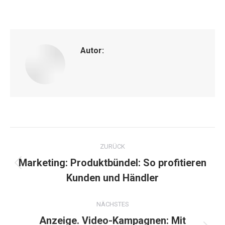
on
on
on
on
on
Facebook
X
Pinterest
WhatsApp
LinkedIn
Autor:
Kommentarnavigation
ZURÜCK
Marketing: Produktbündel: So profitieren
Vorheriger
Kunden und Händler
Beitrag:
NÄCHSTES
Anzeige. Video-Kampagnen: Mit