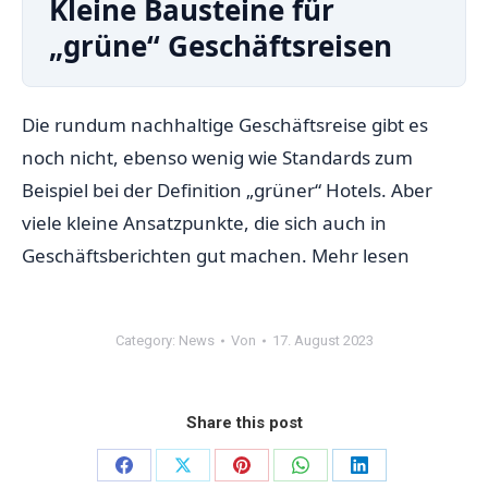
Kleine Bausteine für
„grüne“ Geschäftsreisen
Die rundum nachhaltige Geschäftsreise gibt es
noch nicht, ebenso wenig wie Standards zum
Beispiel bei der Definition „grüner“ Hotels. Aber
viele kleine Ansatzpunkte, die sich auch in
Geschäftsberichten gut machen.
Mehr lesen
Category:
News
Von
17. August 2023
Share this post
Share
Share
Share
Share
Share