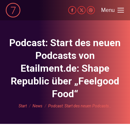
Menu
Facebook
X
Dribbble
page
page
page
opens
opens
opens
in
in
in
Podcast: Start des neuen
new
new
new
Podcasts von
window
window
window
Etailment.de: Shape
Republic über „Feelgood
Food“
Sie befinden sich hier:
Start
News
Podcast: Start des neuen Podcasts…