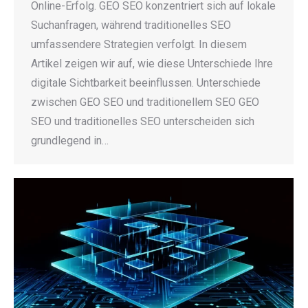
Online-Erfolg. GEO SEO konzentriert sich auf lokale
Suchanfragen, während traditionelles SEO
umfassendere Strategien verfolgt. In diesem
Artikel zeigen wir auf, wie diese Unterschiede Ihre
digitale Sichtbarkeit beeinflussen. Unterschiede
zwischen GEO SEO und traditionellem SEO GEO
SEO und traditionelles SEO unterscheiden sich
grundlegend in…