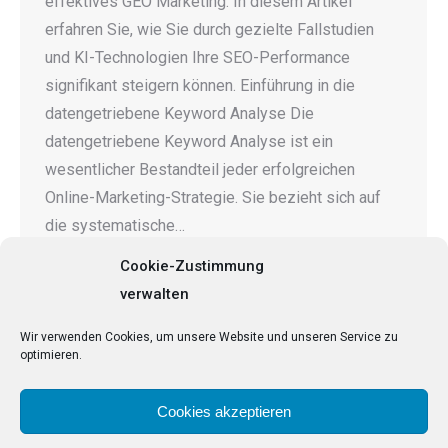
effektives GEO Marketing. In diesem Artikel
erfahren Sie, wie Sie durch gezielte Fallstudien
und KI-Technologien Ihre SEO-Performance
signifikant steigern können. Einführung in die
datengetriebene Keyword Analyse Die
datengetriebene Keyword Analyse ist ein
wesentlicher Bestandteil jeder erfolgreichen
Online-Marketing-Strategie. Sie bezieht sich auf
die systematische…
Cookie-Zustimmung
verwalten
←
1
…
8
9
10
11
12
…
Wir verwenden Cookies, um unsere Website und unseren Service zu
optimieren.
41
→
Cookies akzeptieren