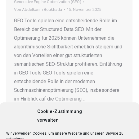
Generative Engine Optimization (GEO)
Von
Abdelkarim Boukhada
15. November 2025
GEO Tools spielen eine entscheidende Rolle im
Bereich der Structured Data SEO. Mit der
Optimierung für 2025 können Unternehmen die
algorithmische Sichtbarkeit erheblich steigern und
von den Vorteilen einer gut strukturierten
semantischen SEO-Struktur profitieren. Einführung
in GEO Tools GEO Tools spielen eine
entscheidende Rolle in der modernen
Suchmaschinenoptimierung (SEO), insbesondere
im Hinblick auf die Optimierung…
Cookie-Zustimmung
verwalten
←
1
…
17
18
19
20
21
…
Wir verwenden Cookies, um unsere Website und unseren Service zu