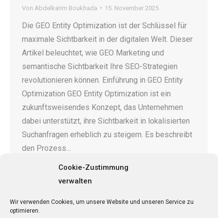
Von
Abdelkarim Boukhada
15. November 2025
Die GEO Entity Optimization ist der Schlüssel für
maximale Sichtbarkeit in der digitalen Welt. Dieser
Artikel beleuchtet, wie GEO Marketing und
semantische Sichtbarkeit Ihre SEO-Strategien
revolutionieren können. Einführung in GEO Entity
Optimization GEO Entity Optimization ist ein
zukunftsweisendes Konzept, das Unternehmen
dabei unterstützt, ihre Sichtbarkeit in lokalisierten
Suchanfragen erheblich zu steigern. Es beschreibt
den Prozess…
Cookie-Zustimmung
verwalten
←
1
…
16
17
18
19
20
…
Wir verwenden Cookies, um unsere Website und unseren Service zu
optimieren.
41
→